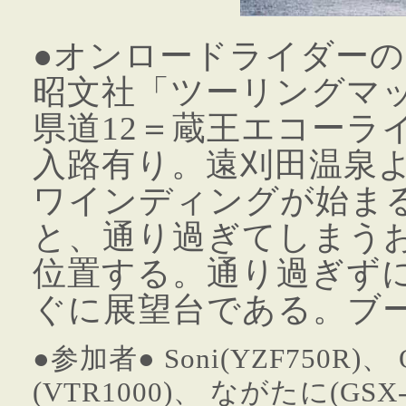
●オンロードライダーの
昭文社「ツーリングマップ
県道12＝蔵王エコーラ
入路有り。遠刈田温泉
ワインディングが始ま
と、通り過ぎてしまう
位置する。通り過ぎず
ぐに展望台である。ブ
●参加者● Soni(YZF750R)、 
(VTR1000)、 ながたに(GSX-