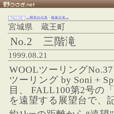
←阿寺の七滝
・
秋保大滝→
宮城県 蔵王町
No.2 三階滝
1999.08.21
WOOLツーリングNo.
ツーリング by Soni + Spr
目、 FALL100第2号
を遠望する展望台で、