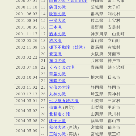
2000.07.01
12
白糸の滝・音止の滝
静岡県 富士宮市
2000.11.18
13
袋田の滝
茨城県 大子町
2001.06.03
14
吹割の滝
群馬県 利根村
2001.08.04
15
平湯大滝
岐阜県 上宝村
2001.08.05
16
三本滝
長野県 安曇村
2001.11.17
17
洒水の滝
神奈川県 山北町
2002.05.26
18
称名滝
富山県 立山町
2002.11.09
19
棚下不動滝（雄滝）
群馬県 赤城村
20
箕面滝
大阪府 箕面市
2003.02.22
21
布引の滝
兵庫県 神戸市
2003.07.19
22
くろくまの滝
青森県 鯵ヶ沢町
23
華厳の滝
2003.10.04
栃木県 日光市
24
霧降の滝
2003.11.02
25
安倍の大滝
静岡県 静岡市
2003.12.13
26
丸神の滝
埼玉県 両神村
2004.05.01
27
七ツ釜五段の滝
山梨県 三富村
--
仙娥滝
(再訪)
山梨県 甲府市
2004.05.02
28
北精進ヶ滝
山梨県 武川村
2004.05.08
29
銚子ヶ滝
福島県 郡山市
--
秋保大滝
(再訪)
宮城県 仙台市
2004.05.09
--
三階の滝
(再訪)
宮城県 蔵王町