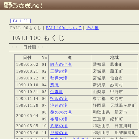
FALL100もくじ｜
FALL100について
｜
その後
FALL100 もくじ
・・・日付順・・・
日付
No
滝
地域
1999.05.02
01
阿寺の七滝
愛知県 鳳来町
1999.08.21
02
三階の滝
宮城県 蔵王町
1999.08.22
03
秋保大滝
宮城県 仙台市
1999.10.10
04
惣滝
新潟県 妙高村
1999.10.31
05
仙娥滝
山梨県 甲府市
1999.11.14
06
払沢の滝
東京都 桧原村
1999.11.28
07
浄蓮の滝
静岡県 天城湯ヶ島町
08
桑の木の滝
和歌山県 新宮市
2000.05.04
09
布引の滝
三重県 紀和町
2000.05.05
10
八草の滝
和歌山県 日置川町
2000.05.06
11
那智の滝
和歌山県 那智勝浦町