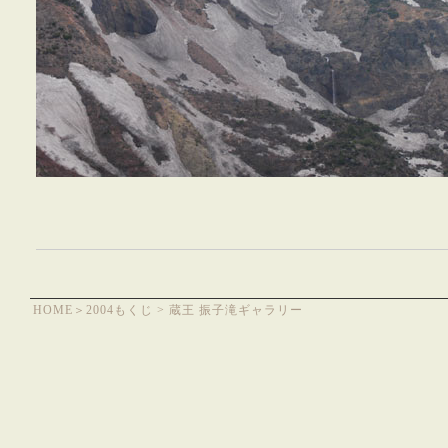
HOME
＞
2004もくじ
> 蔵王 振子滝ギャラリー