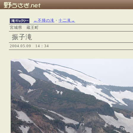
←不帰の滝
・
十二滝→
宮城県 蔵王町
振子滝
2004.05.09 14：34