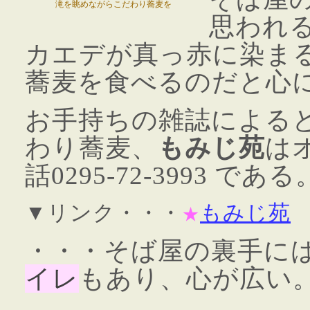
滝を眺めながらこだわり蕎麦を
思われ
カエデが真っ赤に染ま
蕎麦を食べるのだと心
お手持ちの雑誌による
わり蕎麦、
もみじ苑
は
話0295-72-3993 である
▼リンク・・・
もみじ苑
★
・・・そば屋の裏手に
イレ
もあり、心が広い