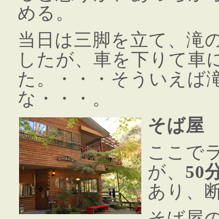
める。
当日は三脚を立て、滝
したが、車を下りて車に
た。・・・そういえば
な・・・。
そば屋
ここで
が、
50
あり、
そば屋