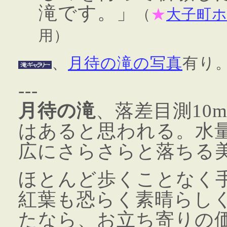
滝です。」
（
★
大子町
用）
、
月待の滝の写真
有り
---
月待の滝
、落差目測10
はあると思われる。水
広にさらさらと落ちる
ほとんど歩くことなく
紅葉も恐らく素晴らし
たなら、お立ち寄りの