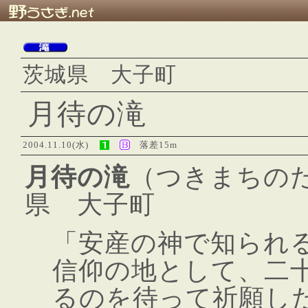
茨城県 大子町
月待の滝
2004.11.10(水)
落差15m
月待の滝
（つきまちの
県 大子町
「安産の神で知られ
信仰の地として、二
るのを待って祈願し