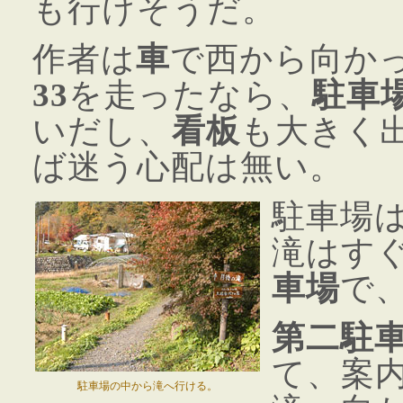
も行けそうだ。
作者は
車
で西から向か
33
を走ったなら、
駐車
いだし、
看板
も大きく
ば迷う心配は無い。
駐車場
滝はす
車場
で
第二駐
て、案
駐車場の中から滝へ行ける。