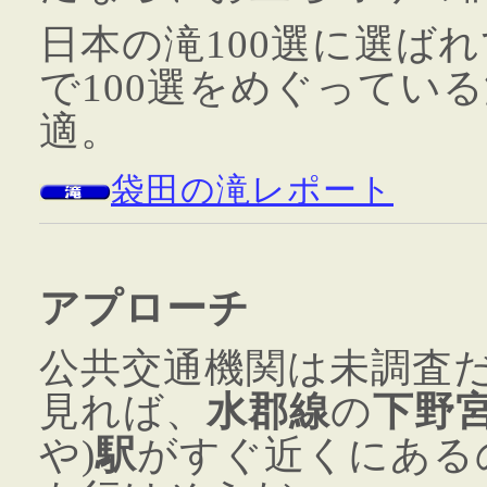
日本の滝100選に選ば
で100選をめぐってい
適。
袋田の滝レポート
アプローチ
公共交通機関は未調査
見れば、
水郡線
の
下野
や)
駅
がすぐ近くにある