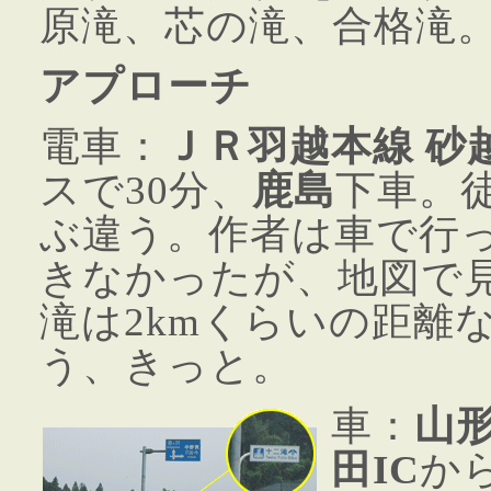
原滝、芯の滝、合格滝
アプローチ
電車：
ＪＲ羽越本線 砂
スで30分、
鹿島
下車。
ぶ違う。作者は車で行
きなかったが、地図で
滝は2kmくらいの距離
う、きっと。
車：
山
田IC
か