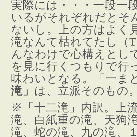
実際には・・・一段一
いるがそれぞれだとそ
ないし。上の方はよく
滝なんて枯れてたし（T
んなわけで心構えとし
を見に行くつもりで行
味わいとなる。「一ま
滝」
は、立派そのもの
※「十二滝」内訳。上
滝、白紙重の滝、天狗
滝、蛇の滝、九の滝、