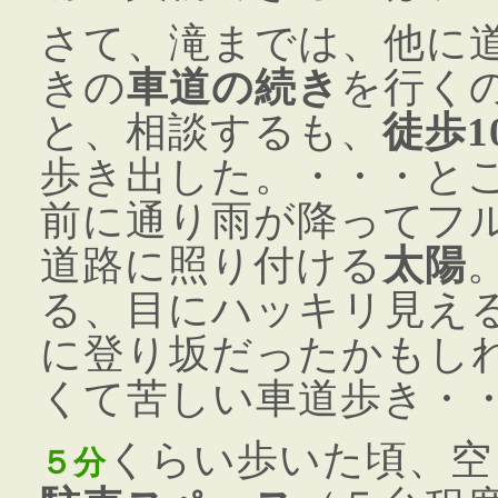
さて、滝までは、他に
きの
車道の続き
を行く
と、相談するも、
徒歩1
歩き出した。・・・と
前に通り雨が降ってフ
道路に照り付ける
太陽
る、目にハッキリ見え
に登り坂だったかもし
くて苦しい車道歩き・
くらい歩いた頃、空
５分