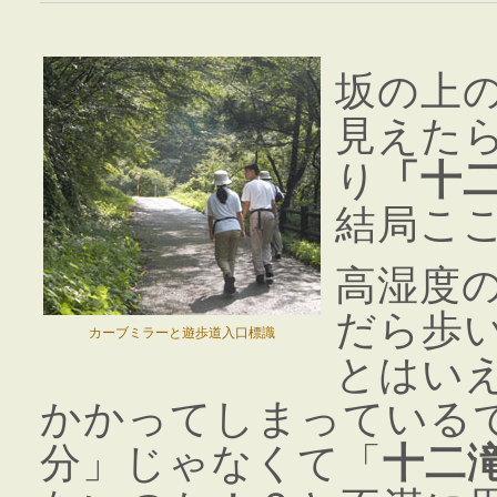
坂の上
見えた
り
「十
結局こ
高湿度
だら歩
カーブミラーと遊歩道入口標識
とはい
かかってしまっている
分」じゃなくて「
十二