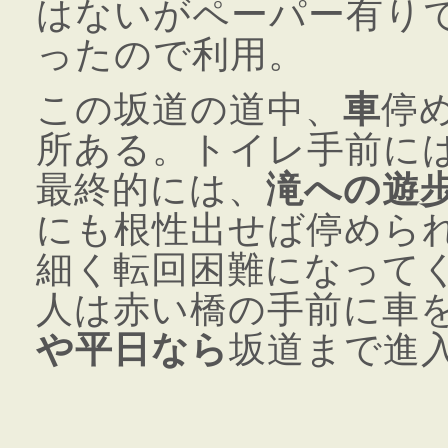
はないがペーパー有り
ったので利用。
この坂道の道中、
車
停
所ある。トイレ手前に
最終的には、
滝への遊
にも根性出せば停めら
細く転回困難になって
人は赤い橋の手前に車
や平日なら
坂道まで進