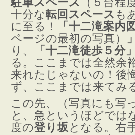
駐車スペース
（５台程
十分な
転回スペース
も
に至る！
「十二滝案内
ページの最初の写真）
り、
「十二滝徒歩５分
る。ここまでは全然余
来れたじゃないの！後
ず、ここまでは来てみ
この先、（写真にも写
と、急というほどでは
度の
登り坂
となる。右