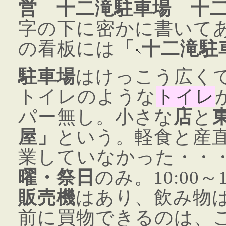
営 十二滝駐車場 十二
字の下に密かに書いて
の看板には
「
十二滝駐
駐車場
はけっこう広くて
トイレのような
トイレ
パー無し。小さな
店
と
屋」
という。軽食と産
業していなかった・・・
曜・祭日
のみ。10:00～16
販売機
はあり、飲み物
前に買物できるのは、