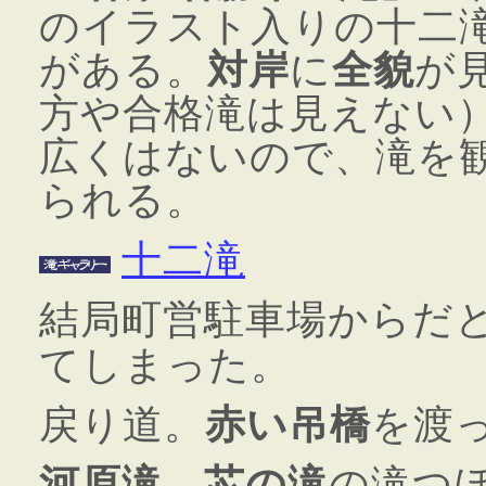
のイラスト入りの十二
がある。
対岸
に
全貌
が
方や合格滝は見えない
広くはないので、滝を
られる。
十二滝
結局町営駐車場からだ
てしまった。
戻り道。
赤い吊橋
を渡
河原滝
、
芯の滝
の滝つ