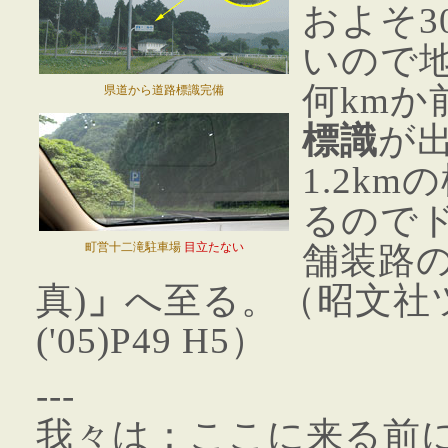
およそ3
いので
何kmか
県道から道路標識完備
標識
が
1.2k
るので
町営十二滝駐車場
目立たない
舗装路
真)
」
へ至る。（昭文社
('05)P49 H5）
---
我々は：ここに来る前に