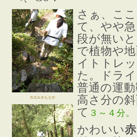
さぁ、ここ
て、やや急
段が無いと
で植物や地
イトトレッ
た。ドライ
普通の運動
高さ分の斜
カエルさんとか
て
３～４分。
かわいい
赤