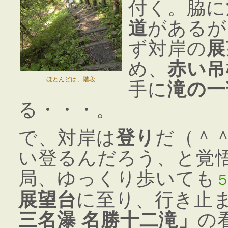
付く。脇に
道
があるが
ず対岸の
展
め、
赤い吊
ほとんどは、階段
手に
滝の一
る・・・。
で、対岸は
登り
だ（＾
い登るんだろう、と覚
局、ゆっくり歩いても
展望台
に至り、行き止
三名瀑 名勝十二滝」
の