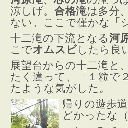
涼しげ。
合格滝
は多分
ない。ここで僅かな「
十二滝の下流となる
河
こで
オムスビ
したら良
展望台からの十二滝と
たく違って、「１粒で
たような気がした。
帰りの遊歩
どかったな