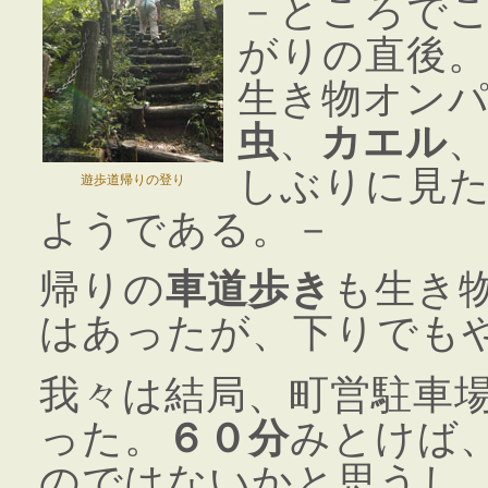
－ところで
がりの直後
生き物オン
虫
、
カエル
しぶりに見
遊歩道帰りの登り
ようである。－
帰りの
車道歩き
も生き
はあったが、下りでも
我々は結局、町営駐車
った。
６０分
みとけば
のではないかと思うし