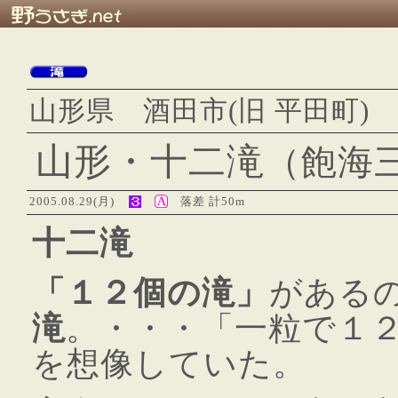
山形県 酒田市(旧 平田町)
山形・十二滝
（飽海
2005.08.29(月)
落差 計50m
十二滝
「１２個の滝」
がある
滝
。・・・「一粒で１
を想像していた。