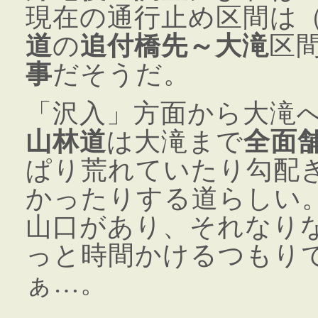
現在の通行止め区間は（
道
の
追付橋先～大滝
区
事
だそうだ。
「沢入」方面から大滝
山林道
は大滝まで
全面
ぱり荒れていたり勾配
かったりする道らしい
山口があり、それなり
っと時間かけるつもり
ぁ…。