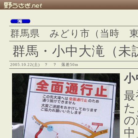
群馬県 みどり市（当時 
群馬・小中大滝（未
2005.10.22(土)
？
？
落差50m
小
最
た
の
中