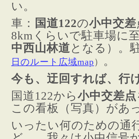
い。
車：
国道122
の
小中交差
8kmくらいで駐車場に
中西山林道
となる）。
。
日のルート広域map
）
今も、迂回すれば、行
国道122から
小中交差点
この看板（写真）があ
いったい何のための通
ど…。我々は小中信号