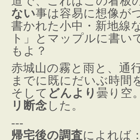
道で、これはこの看板
ない
事は容易に想像が
書かれた小中・新地線
ト」とマップルに書い
もよ？
赤城山の霧と雨と、通
までに既にだいぶ時間
そして
どんより
曇り空
リ断念
した。
---
帰宅後の調査
によれば