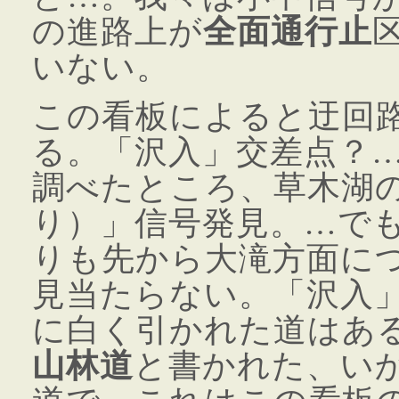
の進路上が
全面通行止
いない。
この看板によると迂回
る。「沢入」交差点？
調べたところ、草木湖
り）」信号発見。…で
りも先から大滝方面に
見当たらない。「沢入
に白く引かれた道はあ
山林道
と書かれた、い