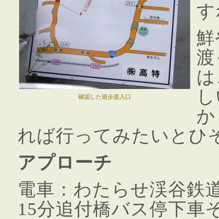
す
鮮
渡
は
し
確認した遊歩道入口
か
れば行ってみたいとひ
アプローチ
電車：わたらせ渓谷鉄
15分追付橋バス停下車