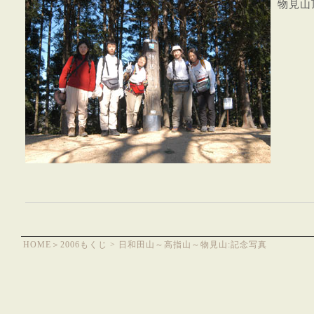
物見山頂
HOME
＞
2006もくじ
> 日和田山～高指山～物見山:記念写真