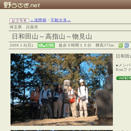
←浅間嶺
・
不動大滝→
埼玉県 日高市
日和田山～高指山～物見山
2006.1.8(日)
徒歩３時間１５分
標高375m
日和田山
●メンバ
Kimフ