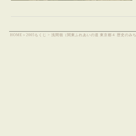
HOME
＞
2005もくじ
> 浅間嶺（関東ふれあいの道 東京都４ 歴史のみ