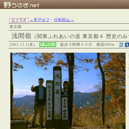
←早戸オフ
・
日和田山→
東京都
浅間嶺
（関東ふれあいの道 東京都４ 歴史のみ
2005.12.1(木)
徒歩３時間４０分
標高990m